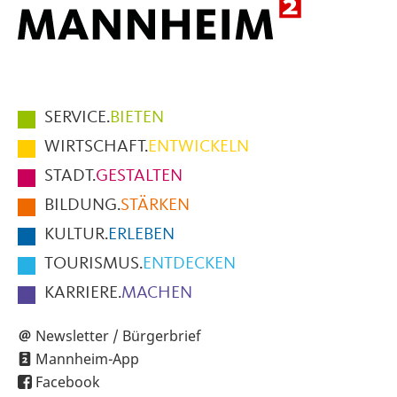
Hauptmenüpunkte
SERVICE.
BIETEN
im
WIRTSCHAFT.
ENTWICKELN
Fußbereich
STADT.
GESTALTEN
der
BILDUNG.
STÄRKEN
Seite
KULTUR.
ERLEBEN
TOURISMUS.
ENTDECKEN
KARRIERE.
MACHEN
Newsletter / Bürgerbrief
Mannheim-App
Facebook