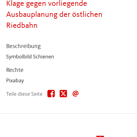
Klage gegen vorliegende
Ausbauplanung der östlichen
Riedbahn
Beschreibung
Symbolbild Schienen
Rechte
Pixabay
Teile
Teile
Teile
Teile diese Seite
diese
diese
diese
Seite
Seite
Seite
auf
auf
per
Facebook
X
E-
Mail