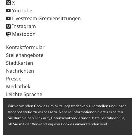
X
YouTube
Livestream Gremiensitzungen
Instagram
Mastodon
Sekundärnavigation
Kontaktformular
im
Stellenangebote
Fußbereich
Stadtkarten
Nachrichten
Presse
Mediathek
Leichte Sprache
Gebärdensprache
Wir verwenden Cookies um Nutzungsstatistiken zu erstellen und unser
Angebot stetig zu verbessern. Nähere Informationen hierzu erhalten
Sie durch einen Klick auf „Datenschutzerklärung“. Bitte bestätigen Sie,
ob Sie mit der Verwendung von Cookies einverstanden sind.