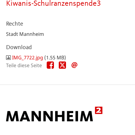
Kiwanis-Schulranzenspende3
Rechte
Stadt Mannheim
Download
IMG_7722.jpg
(1.55 MB)
Teile
Teile
Teile
Teile diese Seite
diese
diese
diese
Seite
Seite
Seite
auf
auf
per
Facebook
X
E-
Mail