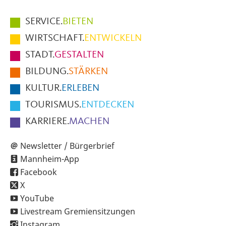
Hauptmenüpunkte
SERVICE.
BIETEN
im
WIRTSCHAFT.
ENTWICKELN
Fußbereich
STADT.
GESTALTEN
der
BILDUNG.
STÄRKEN
Seite
KULTUR.
ERLEBEN
TOURISMUS.
ENTDECKEN
KARRIERE.
MACHEN
Newsletter / Bürgerbrief
Mannheim-App
Facebook
X
YouTube
Livestream Gremiensitzungen
Instagram