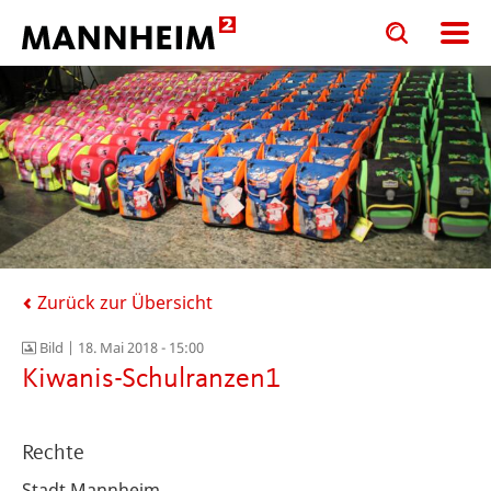
Toggle
Toggle
search
search
input
input
form
Zurück zur Übersicht
Bild |
18. Mai 2018 - 15:00
Kiwanis-Schulranzen1
Rechte
Stadt Mannheim