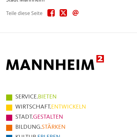
Teile
Teile
Teile
Teile diese Seite
diese
diese
diese
Seite
Seite
Seite
auf
auf
per
Facebook
X
E-
Mail
Hauptmenüpunkte
SERVICE.
BIETEN
im
WIRTSCHAFT.
ENTWICKELN
Fußbereich
STADT.
GESTALTEN
der
BILDUNG.
STÄRKEN
Seite