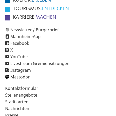
KULTUR.
ERLEBEN
TOURISMUS.
ENTDECKEN
KARRIERE.
MACHEN
Newsletter / Bürgerbrief
Mannheim-App
Facebook
X
YouTube
Livestream Gremiensitzungen
Instagram
Mastodon
Sekundärnavigation
Kontaktformular
im
Stellenangebote
Fußbereich
Stadtkarten
Nachrichten
Presse