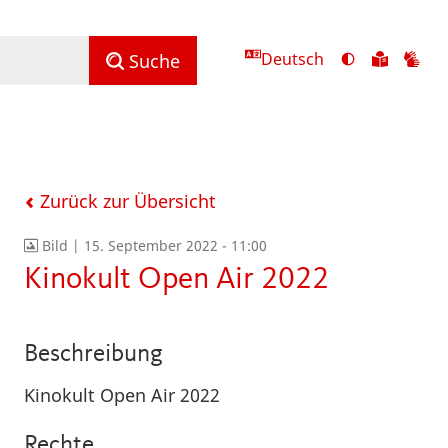
Deutsch
Ansicht
Zu
Zu
Suche
mit
den
de
hohem
Inhalte
Inh
Kontrast
in
in
umschalten
leichter
Geb
Sprach
Zurück zur Übersicht
Bild |
15. September 2022 - 11:00
Kinokult Open Air 2022
Beschreibung
Kinokult Open Air 2022
Rechte