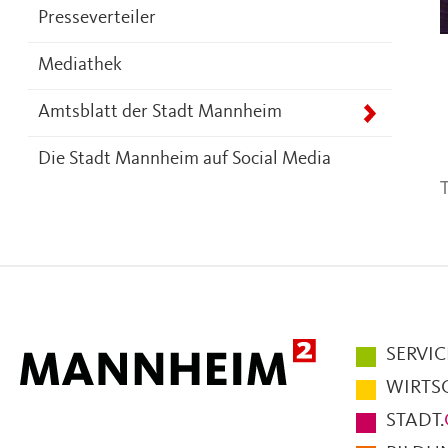
Presseverteiler
Mediathek
Amtsblatt der Stadt Mannheim
Die Stadt Mannheim auf Social Media
T
Hauptmen
SERVIC
im
WIRTS
Fußbereic
STADT.
der