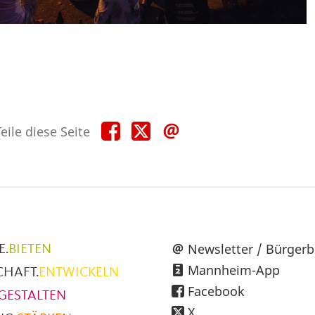
Teile
Teile
Teile
eile diese Seite
diese
diese
diese
Seite
Seite
Seite
auf
auf
per
Facebook
X
E-
Mail
üpunkte
Newsletter / Bürgerb
E.
BIETEN
Mannheim-App
CHAFT.
ENTWICKELN
h
Facebook
GESTALTEN
X