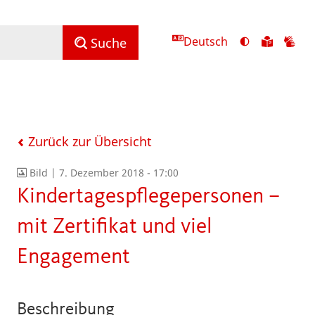
Deutsch
Ansicht
Zu
Zu
Suche
mit
den
de
hohem
Inhalte
Inh
Kontrast
in
in
umschalten
leichter
Geb
Sprach
Zurück zur Übersicht
Bild |
7. Dezember 2018 - 17:00
Kindertagespflegepersonen –
mit Zertifikat und viel
Engagement
Beschreibung