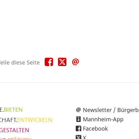
Teile
Teile
Teile
eile diese Seite
diese
diese
diese
Seite
Seite
Seite
auf
auf
per
Facebook
X
E-
Mail
üpunkte
Newsletter / Bürgerb
E.
BIETEN
Mannheim-App
CHAFT.
ENTWICKELN
h
Facebook
GESTALTEN
X