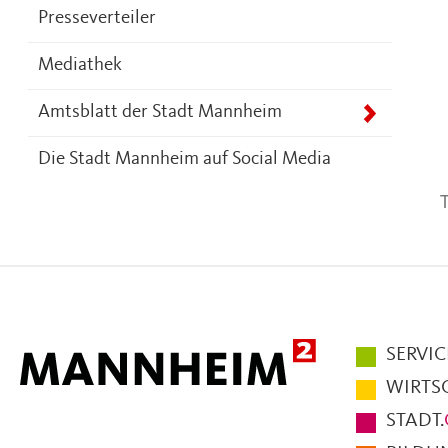
Presseverteiler
Mediathek
Amtsblatt der Stadt Mannheim
Die Stadt Mannheim auf Social Media
T
Hauptmen
SERVIC
im
WIRTS
Fußbereic
STADT.
der