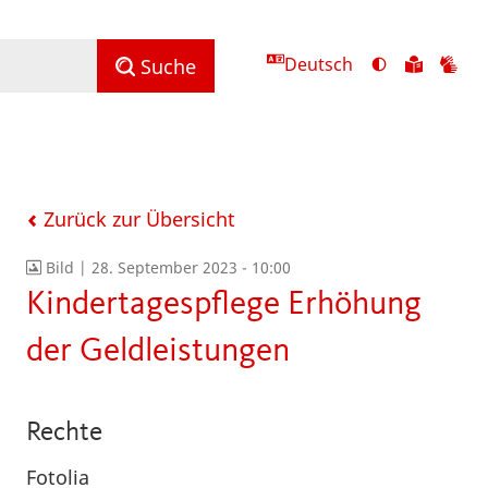
Deutsch
Ansicht
Zu
Zu
Suche
mit
den
de
hohem
Inhalte
Inh
Kontrast
in
in
umschalten
leichter
Geb
Sprach
Zurück zur Übersicht
Bild |
28. September 2023 - 10:00
Kindertagespflege Erhöhung
der Geldleistungen
Rechte
Fotolia