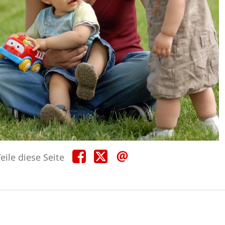
Teile
Teile
Teile
eile diese Seite
diese
diese
diese
Seite
Seite
Seite
auf
auf
per
Facebook
X
E-
Mail