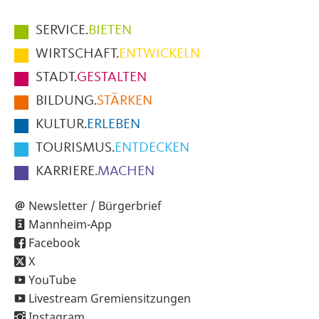
Hauptmenüpunkte
SERVICE.
BIETEN
im
WIRTSCHAFT.
ENTWICKELN
Fußbereich
STADT.
GESTALTEN
der
BILDUNG.
STÄRKEN
Seite
KULTUR.
ERLEBEN
TOURISMUS.
ENTDECKEN
KARRIERE.
MACHEN
Newsletter / Bürgerbrief
Mannheim-App
Facebook
X
YouTube
Livestream Gremiensitzungen
Instagram