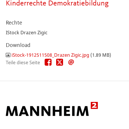
Kinderrechte Demokratiebildung
Rechte
IStock Drazen Zigic
Download
iStock-1912511508_Drazen Zigic.jpg
(1.89 MB)
Teile
Teile
Teile
Teile diese Seite
diese
diese
diese
Seite
Seite
Seite
auf
auf
per
Facebook
X
E-
Mail