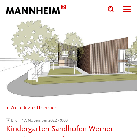
Toggle
Toggle
search
search
input
input
form
Zurück zur Übersicht
Bild |
17. November 2022 - 9:00
Kindergarten Sandhofen Werner-