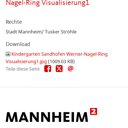
Nagel-Ring Visualisierung1
Rechte
Stadt Mannheim/ Tusker Ströhle
Download
Kindergarten Sandhofen Werner-Nagel-Ring
Visualisierung1.jpg
(1009.03 KB)
Teile
Teile
Teile
Teile diese Seite
diese
diese
diese
Seite
Seite
Seite
auf
auf
per
Facebook
X
E-
Mail