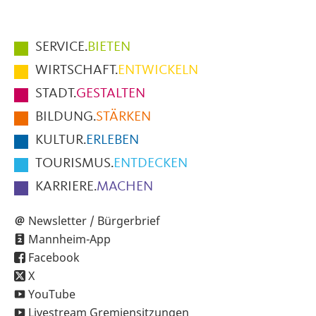
Hauptmenüpunkte
SERVICE.
BIETEN
im
WIRTSCHAFT.
ENTWICKELN
Fußbereich
STADT.
GESTALTEN
der
BILDUNG.
STÄRKEN
Seite
KULTUR.
ERLEBEN
TOURISMUS.
ENTDECKEN
KARRIERE.
MACHEN
Newsletter / Bürgerbrief
Mannheim-App
Facebook
X
YouTube
Livestream Gremiensitzungen