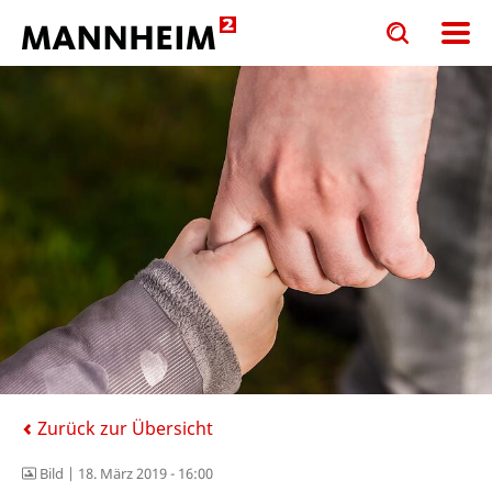
Toggle
Toggle
search
search
input
input
form
Zurück zur Übersicht
Bild |
18. März 2019 - 16:00