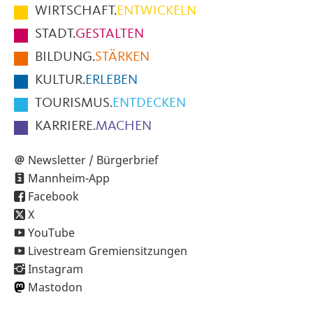
im
WIRTSCHAFT.
ENTWICKELN
Fußbereich
STADT.
GESTALTEN
der
BILDUNG.
STÄRKEN
Seite
KULTUR.
ERLEBEN
TOURISMUS.
ENTDECKEN
KARRIERE.
MACHEN
Newsletter / Bürgerbrief
Mannheim-App
Facebook
X
YouTube
Livestream Gremiensitzungen
Instagram
Mastodon