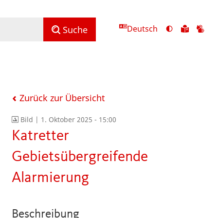
Deutsch
Ansicht
Zu
Zu
Suche
mit
den
de
hohem
Inhalte
Inh
Kontrast
in
in
umschalten
leichter
Geb
Sprach
Zurück zur Übersicht
Bild |
1. Oktober 2025 - 15:00
Katretter
Gebietsübergreifende
Alarmierung
Beschreibung