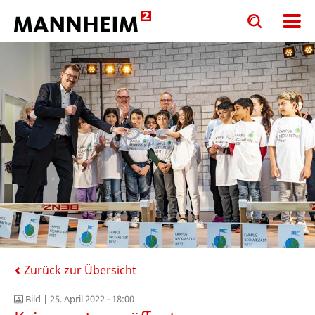
Toggle
Toggle
search
search
input
input
form
Zurück zur Übersicht
Bild |
25. April 2022 - 18:00