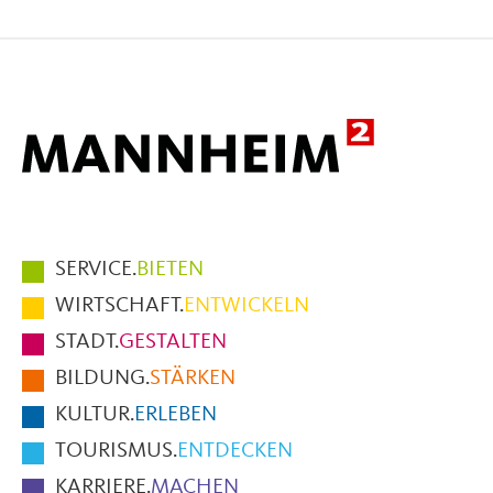
auf
auf
per
Facebook
X
E-
Mail
Hauptmenüpunkte
SERVICE.
BIETEN
im
WIRTSCHAFT.
ENTWICKELN
Fußbereich
STADT.
GESTALTEN
der
BILDUNG.
STÄRKEN
Seite
KULTUR.
ERLEBEN
TOURISMUS.
ENTDECKEN
KARRIERE.
MACHEN