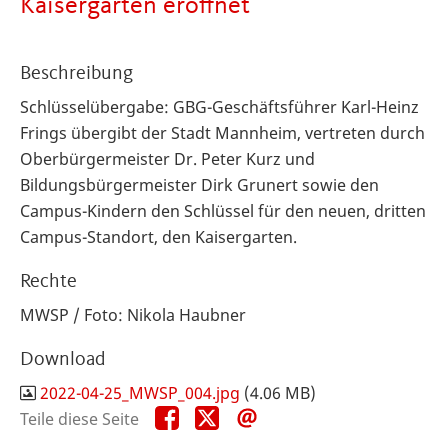
Kaisergarten eröffnet
Beschreibung
Schlüsselübergabe: GBG-Geschäftsführer Karl-Heinz
Frings übergibt der Stadt Mannheim, vertreten durch
Oberbürgermeister Dr. Peter Kurz und
Bildungsbürgermeister Dirk Grunert sowie den
Campus-Kindern den Schlüssel für den neuen, dritten
Campus-Standort, den Kaisergarten.
Rechte
MWSP / Foto: Nikola Haubner
Download
2022-04-25_MWSP_004.jpg
(4.06 MB)
Teile
Teile
Teile
Teile diese Seite
diese
diese
diese
Seite
Seite
Seite