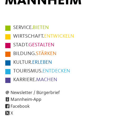
Hauptmenüpunkte
SERVICE.
BIETEN
im
WIRTSCHAFT.
ENTWICKELN
Fußbereich
STADT.
GESTALTEN
der
BILDUNG.
STÄRKEN
Seite
KULTUR.
ERLEBEN
TOURISMUS.
ENTDECKEN
KARRIERE.
MACHEN
Newsletter / Bürgerbrief
Mannheim-App
Facebook
X