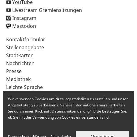
YouTube
Livestream Gremiensitzungen
Instagram
Mastodon
Sekundärnavigation
Kontaktformular
im
Stellenangebote
Fußbereich
Stadtkarten
Nachrichten
Presse
Mediathek
Leichte Sprache
Gebärdensprache
Wir verwenden Cookies um Nutzungsstatistiken zu erstellen und unser
Angebot stetig zu verbessern. Nähere Informationen hierzu erhalten
Sie durch einen Klick auf „Datenschutzerklärung“. Bitte bestätigen Sie,
ob Sie mit der Verwendung von Cookies einverstanden sind.
Akzeptieren
Datenschutzerklärung
Nein, danke