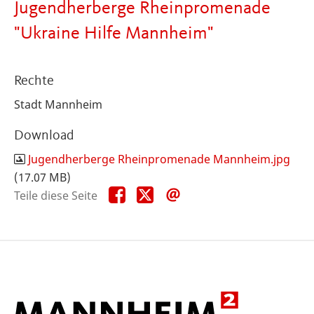
Jugendherberge Rheinpromenade
"Ukraine Hilfe Mannheim"
Rechte
Stadt Mannheim
Download
Jugendherberge Rheinpromenade Mannheim.jpg
(17.07 MB)
Teile
Teile
Teile
Teile diese Seite
diese
diese
diese
Seite
Seite
Seite
auf
auf
per
Facebook
X
E-
Mail