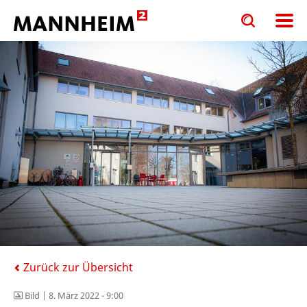
Toggle
Toggle
search
search
input
input
form
Zurück zur Übersicht
Bild |
8. März 2022 - 9:00