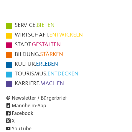
Hauptmenüpunkte
SERVICE.
BIETEN
im
WIRTSCHAFT.
ENTWICKELN
Fußbereich
STADT.
GESTALTEN
der
BILDUNG.
STÄRKEN
Seite
KULTUR.
ERLEBEN
TOURISMUS.
ENTDECKEN
KARRIERE.
MACHEN
Newsletter / Bürgerbrief
Mannheim-App
Facebook
X
YouTube