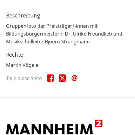
Beschreibung
Gruppenfoto der Preisträger/-innen mit
Bildungsbürgermeisterin Dr. Ulrike Freundlieb und
Musikschulleiter Bjoern Strangmann
Rechte
Martin Vögele
Teile
Teile
Teile
Teile diese Seite
diese
diese
diese
Seite
Seite
Seite
auf
auf
per
Facebook
X
E-
Mail