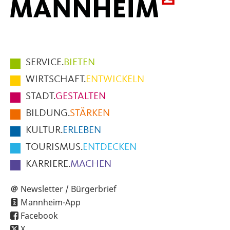
Hauptmenüpunkte
SERVICE.
BIETEN
im
WIRTSCHAFT.
ENTWICKELN
Fußbereich
STADT.
GESTALTEN
der
BILDUNG.
STÄRKEN
Seite
KULTUR.
ERLEBEN
TOURISMUS.
ENTDECKEN
KARRIERE.
MACHEN
Newsletter / Bürgerbrief
Mannheim-App
Facebook
X