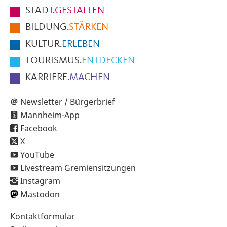
Fußbereich
STADT.
GESTALTEN
der
BILDUNG.
STÄRKEN
Seite
KULTUR.
ERLEBEN
TOURISMUS.
ENTDECKEN
KARRIERE.
MACHEN
Newsletter / Bürgerbrief
Mannheim-App
Facebook
X
YouTube
Livestream Gremiensitzungen
Instagram
Mastodon
Sekundärnavigation
Kontaktformular