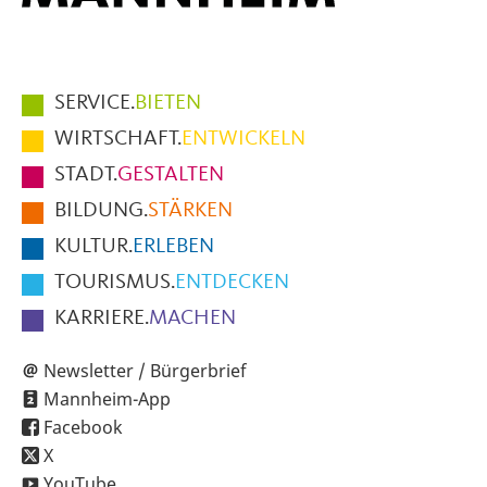
Hauptmenüpunkte
SERVICE.
BIETEN
im
WIRTSCHAFT.
ENTWICKELN
Fußbereich
STADT.
GESTALTEN
der
BILDUNG.
STÄRKEN
Seite
KULTUR.
ERLEBEN
TOURISMUS.
ENTDECKEN
KARRIERE.
MACHEN
Newsletter / Bürgerbrief
Mannheim-App
Facebook
X
YouTube