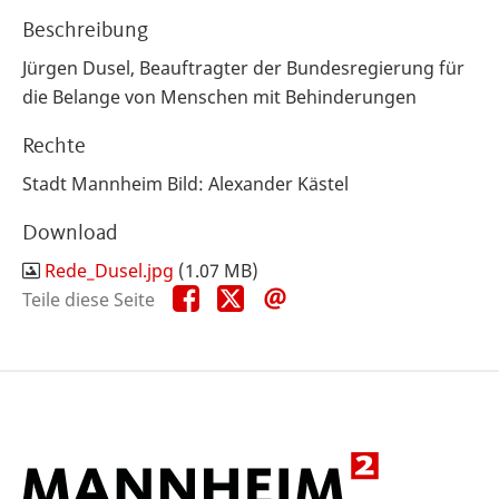
Beschreibung
Jürgen Dusel, Beauftragter der Bundesregierung für
die Belange von Menschen mit Behinderungen
Rechte
Stadt Mannheim Bild: Alexander Kästel
Download
Rede_Dusel.jpg
(1.07 MB)
Teile
Teile
Teile
Teile diese Seite
diese
diese
diese
Seite
Seite
Seite
auf
auf
per
Facebook
X
E-
Mail