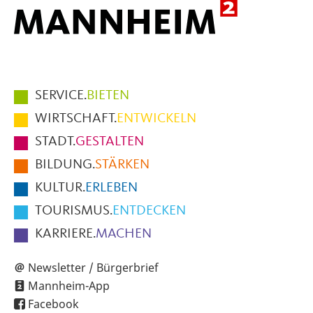
Hauptmenüpunkte
SERVICE.
BIETEN
im
WIRTSCHAFT.
ENTWICKELN
Fußbereich
STADT.
GESTALTEN
der
BILDUNG.
STÄRKEN
Seite
KULTUR.
ERLEBEN
TOURISMUS.
ENTDECKEN
KARRIERE.
MACHEN
Newsletter / Bürgerbrief
Mannheim-App
Facebook