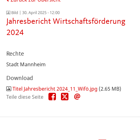
Bild |
30. April 2025 - 12:00
Jahresbericht Wirtschaftsförderung
2024
Rechte
Stadt Mannheim
Download
Titel Jahresbericht 2024_11_Wifö.jpg
(2.65 MB)
Teile
Teile
Teile
Teile diese Seite
diese
diese
diese
Seite
Seite
Seite
auf
auf
per
Facebook
X
E-
Mail