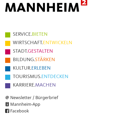
Hauptmenüpunkte
SERVICE.
BIETEN
im
WIRTSCHAFT.
ENTWICKELN
Fußbereich
STADT.
GESTALTEN
der
BILDUNG.
STÄRKEN
Seite
KULTUR.
ERLEBEN
TOURISMUS.
ENTDECKEN
KARRIERE.
MACHEN
Newsletter / Bürgerbrief
Mannheim-App
Facebook