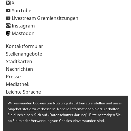
X
YouTube
Livestream Gremiensitzungen
Instagram
Mastodon
Sekundärnavigation
Kontaktformular
im
Stellenangebote
Fußbereich
Stadtkarten
Nachrichten
Presse
Mediathek
Leichte Sprache
Gebärdensprache
Wir verwenden Cookies um Nutzungsstatistiken zu erstellen und unser
Angebot stetig zu verbessern. Nähere Informationen hierzu erhalten
Sie durch einen Klick auf „Datenschutzerklärung“. Bitte bestätigen Sie,
ob Sie mit der Verwendung von Cookies einverstanden sind.