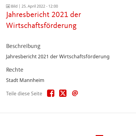
Bild |
25. April 2022 - 12:00
Jahresbericht 2021 der
Wirtschaftsförderung
Beschreibung
Jahresbericht 2021 der Wirtschaftsförderung
Rechte
Stadt Mannheim
Teile
Teile
Teile
Teile diese Seite
diese
diese
diese
Seite
Seite
Seite
auf
auf
per
Facebook
X
E-
Mail