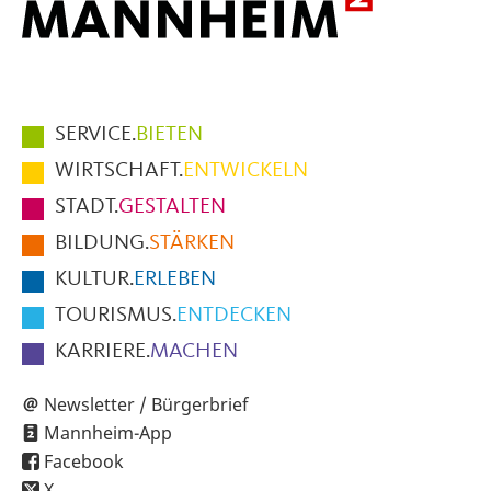
Hauptmenüpunkte
SERVICE.
BIETEN
im
WIRTSCHAFT.
ENTWICKELN
Fußbereich
STADT.
GESTALTEN
der
BILDUNG.
STÄRKEN
Seite
KULTUR.
ERLEBEN
TOURISMUS.
ENTDECKEN
KARRIERE.
MACHEN
Newsletter / Bürgerbrief
Mannheim-App
Facebook
X