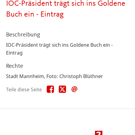
IOC-Präsident trägt sich ins Goldene
Buch ein - Eintrag
Beschreibung
IOC-Präsident trägt sich ins Goldene Buch ein -
Eintrag
Rechte
Stadt Mannheim, Foto: Christoph Blüthner
Teile
Teile
Teile
Teile diese Seite
diese
diese
diese
Seite
Seite
Seite
auf
auf
per
Facebook
X
E-
Mail