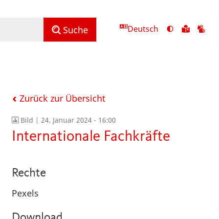
Deutsch
Ansicht
Zu
Zu
Suche
mit
den
de
hohem
Inhalte
Inh
Kontrast
in
in
umschalten
leichter
Geb
Sprach
Zurück zur Übersicht
Bild |
24. Januar 2024 - 16:00
Internationale Fachkräfte
Rechte
Pexels
Download