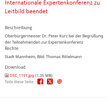
Internationale Expertenkonferenz zu
Leitbild beendet
Beschreibung
Oberbürgermeister Dr. Peter Kurz bei der Begrüßung
der Teilnehmenden zur Expertenkonferenz
Rechte
Stadt Mannheim, Bild: Thomas Rittelmann
Download
DSC_1191.jpg
(1.35 MB)
Teile
Teile
Teile
Teile diese Seite
diese
diese
diese
Seite
Seite
Seite
auf
auf
per
Facebook
X
E-
Mail