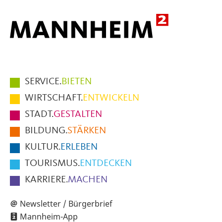
Hauptmenüpunkte
SERVICE.
BIETEN
im
WIRTSCHAFT.
ENTWICKELN
Fußbereich
STADT.
GESTALTEN
der
BILDUNG.
STÄRKEN
Seite
KULTUR.
ERLEBEN
TOURISMUS.
ENTDECKEN
KARRIERE.
MACHEN
Newsletter / Bürgerbrief
Mannheim-App