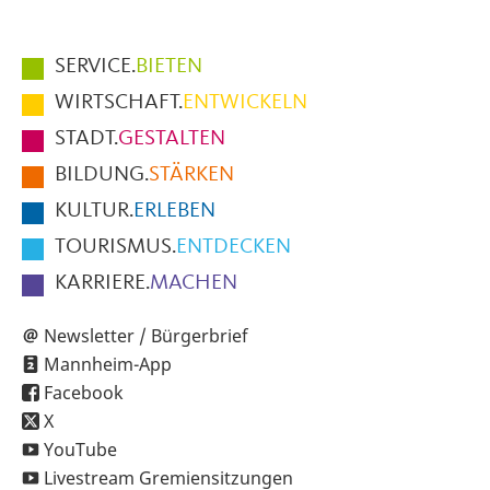
Hauptmenüpunkte
SERVICE.
BIETEN
im
WIRTSCHAFT.
ENTWICKELN
Fußbereich
STADT.
GESTALTEN
der
BILDUNG.
STÄRKEN
Seite
KULTUR.
ERLEBEN
TOURISMUS.
ENTDECKEN
KARRIERE.
MACHEN
Newsletter / Bürgerbrief
Mannheim-App
Facebook
X
YouTube
Livestream Gremiensitzungen