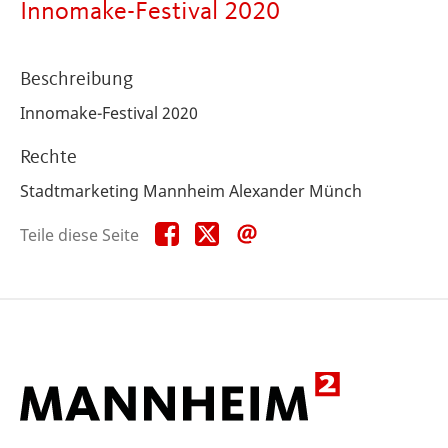
Innomake-Festival 2020
Beschreibung
Innomake-Festival 2020
Rechte
Stadtmarketing Mannheim Alexander Münch
Teile
Teile
Teile
Teile diese Seite
diese
diese
diese
Seite
Seite
Seite
auf
auf
per
Facebook
X
E-
Mail