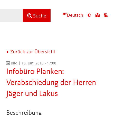
Deutsch
Ansicht
Zu
Zu
Suche
mit
den
de
hohem
Inhalte
Inh
Kontrast
in
in
umschalten
leichter
Geb
Sprach
Zurück zur Übersicht
Bild |
16. Juni 2018 - 17:00
Infobüro Planken:
Verabschiedung der Herren
Jäger und Lakus
Beschreibung