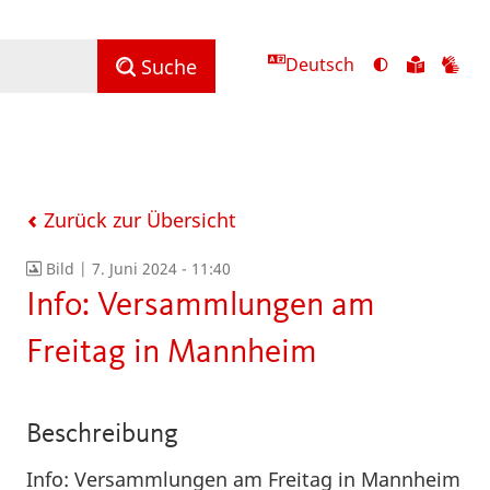
Deutsch
Ansicht
Zu
Zu
Suche
mit
den
de
hohem
Inhalte
Inh
Kontrast
in
in
umschalten
leichter
Geb
Sprach
Zurück zur Übersicht
Bild |
7. Juni 2024 - 11:40
Info: Versammlungen am
Freitag in Mannheim
Beschreibung
Info: Versammlungen am Freitag in Mannheim