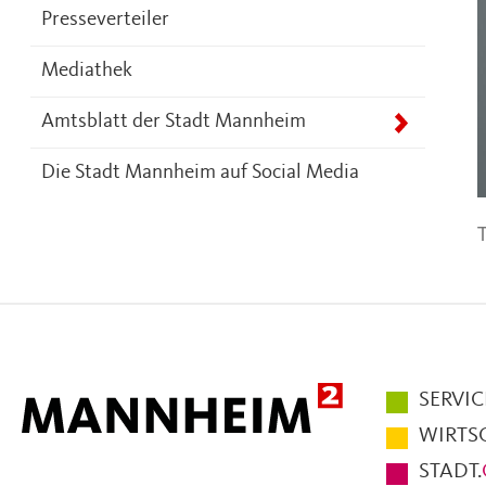
Presseverteiler
Mediathek
Amtsblatt der Stadt Mannheim
Die Stadt Mannheim auf Social Media
T
Hauptmen
SERVIC
im
WIRTS
Fußbereic
STADT.