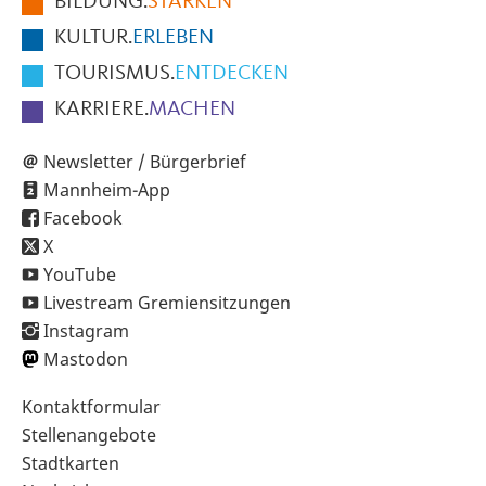
BILDUNG.
STÄRKEN
Seite
KULTUR.
ERLEBEN
TOURISMUS.
ENTDECKEN
KARRIERE.
MACHEN
Newsletter / Bürgerbrief
Mannheim-App
Facebook
X
YouTube
Livestream Gremiensitzungen
Instagram
Mastodon
Sekundärnavigation
Kontaktformular
im
Stellenangebote
Fußbereich
Stadtkarten