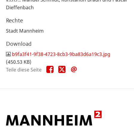
Dieffenbach
Rechte
Stadt Mannheim
Download
b9fa3f41-9f38-4723-8cb3-9ba83d6a19c3.jpg
(450.53 KB)
Teile
Teile
Teile
Teile diese Seite
diese
diese
diese
Seite
Seite
Seite
auf
auf
per
Facebook
X
E-
Mail