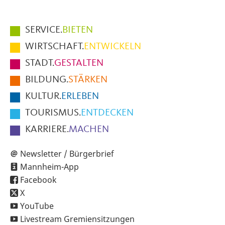
Hauptmenüpunkte
SERVICE.
BIETEN
im
WIRTSCHAFT.
ENTWICKELN
Fußbereich
STADT.
GESTALTEN
der
BILDUNG.
STÄRKEN
Seite
KULTUR.
ERLEBEN
TOURISMUS.
ENTDECKEN
KARRIERE.
MACHEN
Newsletter / Bürgerbrief
Mannheim-App
Facebook
X
YouTube
Livestream Gremiensitzungen