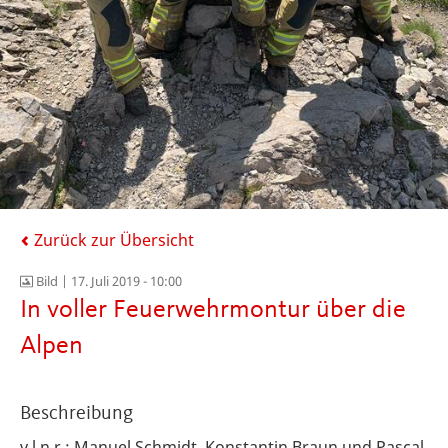
Zurück zur Übersicht
Bild |
17. Juli 2019 - 10:00
In voller Feuerwehrmontur über die
Alpen
Beschreibung
v.l.n.r.: Manuel Schmidt, Konstantin Braun und Pascal