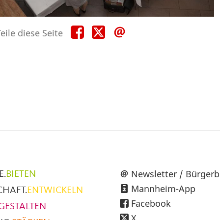
Teile
Teile
Teile
eile diese Seite
diese
diese
diese
Seite
Seite
Seite
auf
auf
per
Facebook
X
E-
Mail
üpunkte
Newsletter / Bürgerb
E.
BIETEN
Mannheim-App
CHAFT.
ENTWICKELN
h
Facebook
GESTALTEN
X