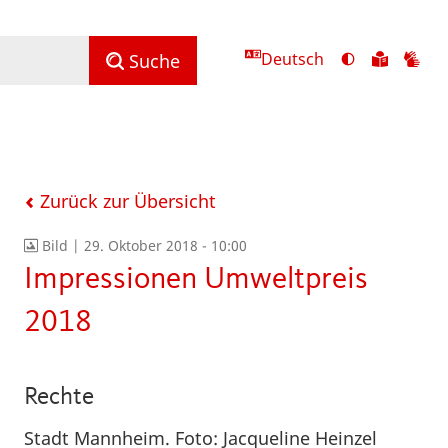
Deutsch
Ansicht
Zu
Zu
Suche
mit
den
de
hohem
Inhalte
Inh
Kontrast
in
in
umschalten
leichter
Geb
Sprach
Zurück zur Übersicht
Bild |
29. Oktober 2018 - 10:00
Impressionen Umweltpreis
2018
Rechte
Stadt Mannheim. Foto: Jacqueline Heinzel