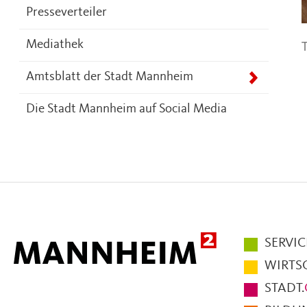
Presseverteiler
T
Mediathek
Amtsblatt der Stadt Mannheim
Die Stadt Mannheim auf Social Media
Hauptmen
SERVIC
im
WIRTS
Fußbereic
STADT.
der