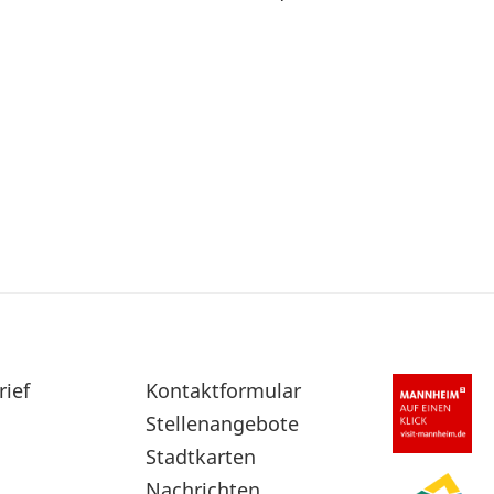
rief
Sekundärnavigation
Kontaktformular
im
Stellenangebote
Fußbereich
Stadtkarten
Nachrichten