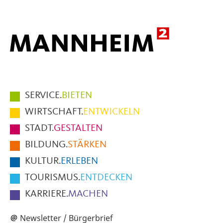
Hauptmenüpunkte
SERVICE.
BIETEN
im
WIRTSCHAFT.
ENTWICKELN
Fußbereich
STADT.
GESTALTEN
der
BILDUNG.
STÄRKEN
Seite
KULTUR.
ERLEBEN
TOURISMUS.
ENTDECKEN
KARRIERE.
MACHEN
Newsletter / Bürgerbrief