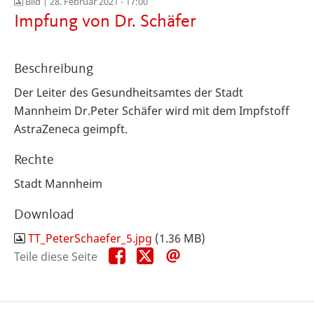
Bild |
28. Februar 2021 - 17:00
Impfung von Dr. Schäfer
Beschreibung
Der Leiter des Gesundheitsamtes der Stadt
Mannheim Dr.Peter Schäfer wird mit dem Impfstoff
AstraZeneca geimpft.
Rechte
Stadt Mannheim
Download
TT_PeterSchaefer_5.jpg
(1.36 MB)
Teile
Teile
Teile
Teile diese Seite
diese
diese
diese
Seite
Seite
Seite
auf
auf
per
Facebook
X
E-
Mail