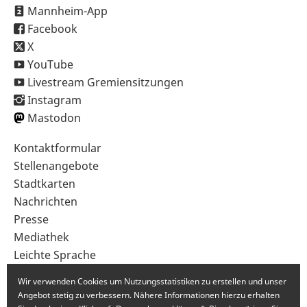
Mannheim-App
Facebook
X
YouTube
Livestream Gremiensitzungen
Instagram
Mastodon
Sekundärnavigation
Kontaktformular
im
Stellenangebote
Fußbereich
Stadtkarten
Nachrichten
Presse
Mediathek
Leichte Sprache
Gebärdensprache
Wir verwenden Cookies um Nutzungsstatistiken zu erstellen und unser
Angebot stetig zu verbessern. Nähere Informationen hierzu erhalten