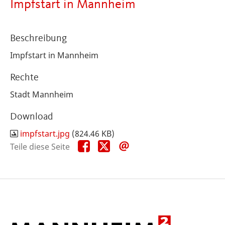
Impfstart in Mannheim
Beschreibung
Impfstart in Mannheim
Rechte
Stadt Mannheim
Download
impfstart.jpg
(824.46 KB)
Teile
Teile
Teile
Teile diese Seite
diese
diese
diese
Seite
Seite
Seite
auf
auf
per
Facebook
X
E-
Mail