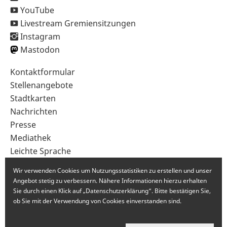
YouTube
Livestream Gremiensitzungen
Instagram
Mastodon
Sekundärnavigation
Kontaktformular
im
Stellenangebote
Fußbereich
Stadtkarten
Nachrichten
Presse
Mediathek
Leichte Sprache
Gebärdensprache
Wir verwenden Cookies um Nutzungsstatistiken zu erstellen und unser
Angebot stetig zu verbessern. Nähere Informationen hierzu erhalten
Sie durch einen Klick auf „Datenschutzerklärung“. Bitte bestätigen Sie,
ob Sie mit der Verwendung von Cookies einverstanden sind.