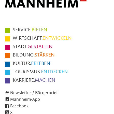
Hauptmenüpunkte
SERVICE.
BIETEN
im
WIRTSCHAFT.
ENTWICKELN
Fußbereich
STADT.
GESTALTEN
der
BILDUNG.
STÄRKEN
Seite
KULTUR.
ERLEBEN
TOURISMUS.
ENTDECKEN
KARRIERE.
MACHEN
Newsletter / Bürgerbrief
Mannheim-App
Facebook
X