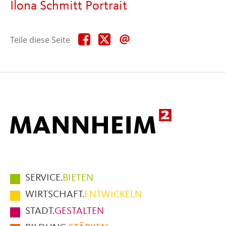
Ilona Schmitt Portrait
Teile
Teile
Teile
Teile diese Seite
diese
diese
diese
Seite
Seite
Seite
auf
auf
per
Facebook
X
E-
Mail
Hauptmenüpunkte
SERVICE.
BIETEN
im
WIRTSCHAFT.
ENTWICKELN
Fußbereich
STADT.
GESTALTEN
der