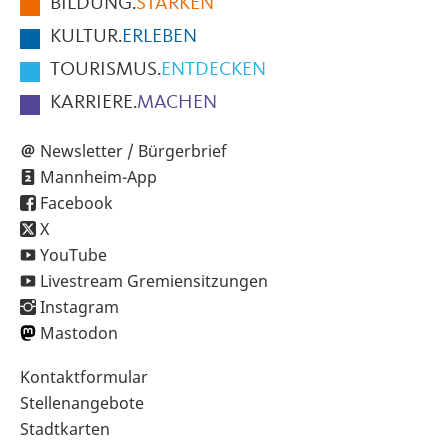
BILDUNG.
STÄRKEN
Seite
KULTUR.
ERLEBEN
TOURISMUS.
ENTDECKEN
KARRIERE.
MACHEN
Newsletter / Bürgerbrief
Mannheim-App
Facebook
X
YouTube
Livestream Gremiensitzungen
Instagram
Mastodon
Sekundärnavigation
Kontaktformular
im
Stellenangebote
Fußbereich
Stadtkarten