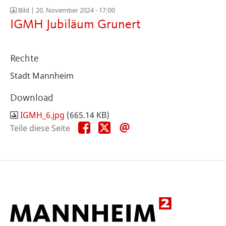
Bild |
20. November 2024 - 17:00
IGMH Jubiläum Grunert
Rechte
Stadt Mannheim
Download
IGMH_6.jpg
(665.14 KB)
Teile
Teile
Teile
Teile diese Seite
diese
diese
diese
Seite
Seite
Seite
auf
auf
per
Facebook
X
E-
Mail