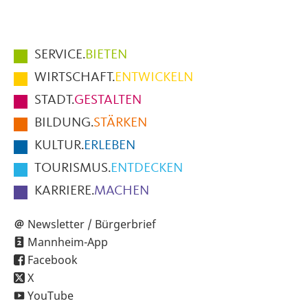
Hauptmenüpunkte
SERVICE.
BIETEN
im
WIRTSCHAFT.
ENTWICKELN
Fußbereich
STADT.
GESTALTEN
der
BILDUNG.
STÄRKEN
Seite
KULTUR.
ERLEBEN
TOURISMUS.
ENTDECKEN
KARRIERE.
MACHEN
Newsletter / Bürgerbrief
Mannheim-App
Facebook
X
YouTube