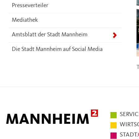
Presseverteiler
Mediathek
Amtsblatt der Stadt Mannheim
Die Stadt Mannheim auf Social Media
T
Hauptmen
SERVIC
im
WIRTS
Fußbereic
STADT.