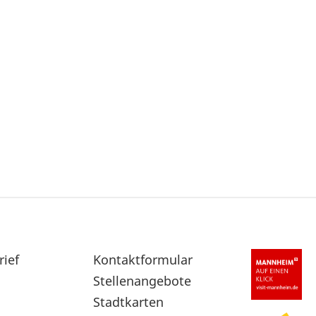
rief
Sekundärnavigation
Kontaktformular
im
Stellenangebote
Fußbereich
Stadtkarten