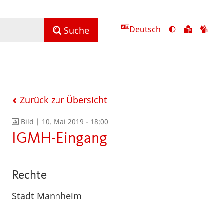
Deutsch
Ansicht
Zu
Zu
Suche
mit
den
de
hohem
Inhalte
Inh
Kontrast
in
in
umschalten
leichter
Geb
Sprach
Zurück zur Übersicht
Bild |
10. Mai 2019 - 18:00
IGMH-Eingang
Rechte
Stadt Mannheim