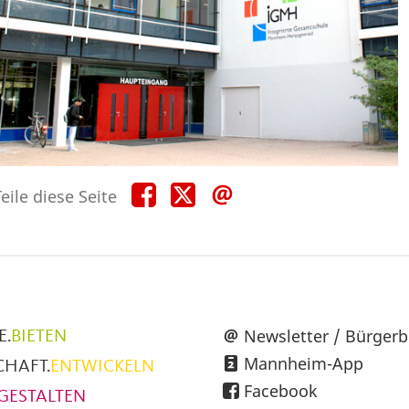
Teile
Teile
Teile
eile diese Seite
diese
diese
diese
Seite
Seite
Seite
auf
auf
per
Facebook
X
E-
Mail
üpunkte
Newsletter / Bürgerb
E.
BIETEN
Mannheim-App
CHAFT.
ENTWICKELN
h
Facebook
GESTALTEN