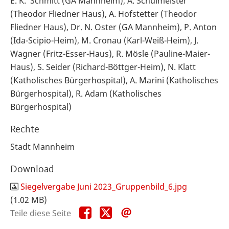
E. K. Schmitt (GA Mannheim), A. Schulmeister
(Theodor Fliedner Haus), A. Hofstetter (Theodor
Fliedner Haus), Dr. N. Oster (GA Mannheim), P. Anton
(Ida-Scipio-Heim), M. Cronau (Karl-Weiß-Heim), J.
Wagner (Fritz-Esser-Haus), R. Mösle (Pauline-Maier-
Haus), S. Seider (Richard-Böttger-Heim), N. Klatt
(Katholisches Bürgerhospital), A. Marini (Katholisches
Bürgerhospital), R. Adam (Katholisches
Bürgerhospital)
Rechte
Stadt Mannheim
Download
Siegelvergabe Juni 2023_Gruppenbild_6.jpg
(1.02 MB)
Teile
Teile
Teile
Teile diese Seite
diese
diese
diese
Seite
Seite
Seite