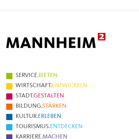
auf
auf
per
Facebook
X
E-
Mail
Hauptmenüpunkte
SERVICE.
BIETEN
im
WIRTSCHAFT.
ENTWICKELN
Fußbereich
STADT.
GESTALTEN
der
BILDUNG.
STÄRKEN
Seite
KULTUR.
ERLEBEN
TOURISMUS.
ENTDECKEN
KARRIERE.
MACHEN