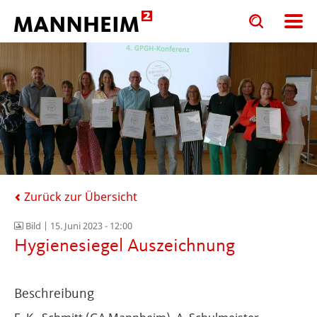
Toggle
Toggle
search
search
input
input
form
Zurück zur Übersicht
Bild |
15. Juni 2023 - 12:00
Hygienesiegel Auszeichnung
Beschreibung