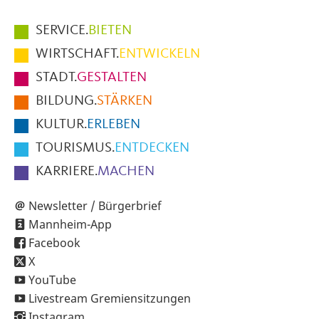
Hauptmenüpunkte
SERVICE.
BIETEN
im
WIRTSCHAFT.
ENTWICKELN
Fußbereich
STADT.
GESTALTEN
der
BILDUNG.
STÄRKEN
Seite
KULTUR.
ERLEBEN
TOURISMUS.
ENTDECKEN
KARRIERE.
MACHEN
Newsletter / Bürgerbrief
Mannheim-App
Facebook
X
YouTube
Livestream Gremiensitzungen
Instagram