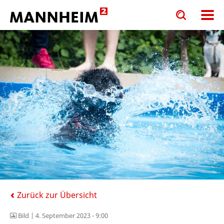
Toggle
Toggle
search
search
input
input
form
Zurück zur Übersicht
Bild |
4. September 2023 - 9:00