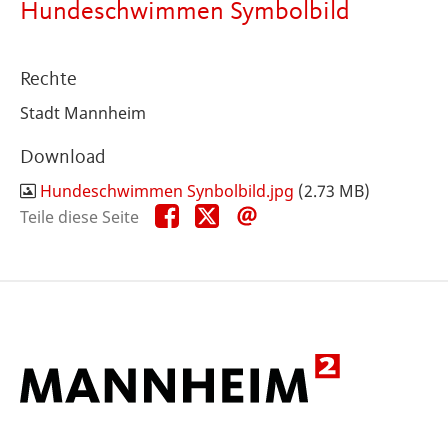
Hundeschwimmen Symbolbild
Rechte
Stadt Mannheim
Download
Hundeschwimmen Synbolbild.jpg
(2.73 MB)
Teile
Teile
Teile
Teile diese Seite
diese
diese
diese
Seite
Seite
Seite
auf
auf
per
Facebook
X
E-
Mail