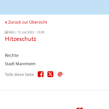
Zurück zur Übersicht
Bild |
13. Juli 2022 - 13:00
Hitzeschutz
Rechte
Stadt Mannheim
Teile
Teile
Teile
Teile diese Seite
diese
diese
diese
Seite
Seite
Seite
auf
auf
per
Facebook
X
E-
Mail