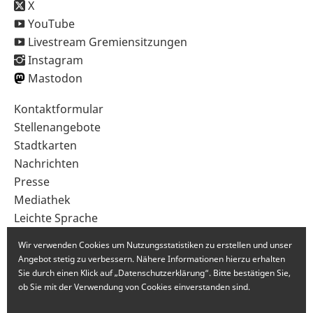
X
YouTube
Livestream Gremiensitzungen
Instagram
Mastodon
Sekundärnavigation
Kontaktformular
im
Stellenangebote
Fußbereich
Stadtkarten
Nachrichten
Presse
Mediathek
Leichte Sprache
Gebärdensprache
Wir verwenden Cookies um Nutzungsstatistiken zu erstellen und unser
Angebot stetig zu verbessern. Nähere Informationen hierzu erhalten
Sie durch einen Klick auf „Datenschutzerklärung“. Bitte bestätigen Sie,
ob Sie mit der Verwendung von Cookies einverstanden sind.