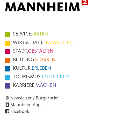
Hauptmenüpunkte
SERVICE.
BIETEN
im
WIRTSCHAFT.
ENTWICKELN
Fußbereich
STADT.
GESTALTEN
der
BILDUNG.
STÄRKEN
Seite
KULTUR.
ERLEBEN
TOURISMUS.
ENTDECKEN
KARRIERE.
MACHEN
Newsletter / Bürgerbrief
Mannheim-App
Facebook