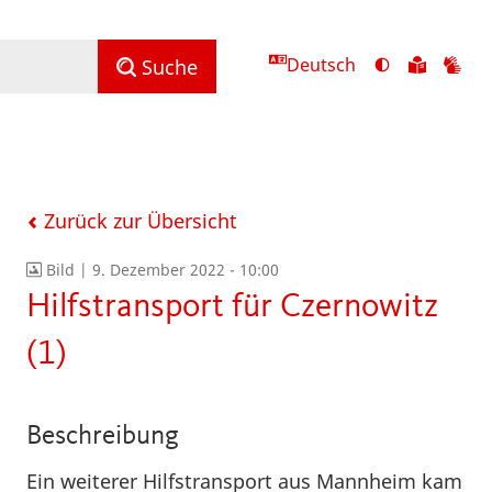
Deutsch
Ansicht
Zu
Zu
Suche
mit
den
de
hohem
Inhalte
Inh
Kontrast
in
in
umschalten
leichter
Geb
Sprach
Zurück zur Übersicht
Bild |
9. Dezember 2022 - 10:00
Hilfstransport für Czernowitz
(1)
Beschreibung
Ein weiterer Hilfstransport aus Mannheim kam