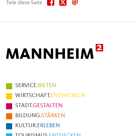
Teile
Teile
Teile
Teile diese Seite
diese
diese
diese
Seite
Seite
Seite
auf
auf
per
Facebook
X
E-
Mail
Hauptmenüpunkte
SERVICE.
BIETEN
im
WIRTSCHAFT.
ENTWICKELN
Fußbereich
STADT.
GESTALTEN
der
BILDUNG.
STÄRKEN
Seite
KULTUR.
ERLEBEN
TOURISMUS.
ENTDECKEN