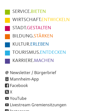
Hauptmenüpunkte
SERVICE.
BIETEN
im
WIRTSCHAFT.
ENTWICKELN
Fußbereich
STADT.
GESTALTEN
der
BILDUNG.
STÄRKEN
Seite
KULTUR.
ERLEBEN
TOURISMUS.
ENTDECKEN
KARRIERE.
MACHEN
Newsletter / Bürgerbrief
Mannheim-App
Facebook
X
YouTube
Livestream Gremiensitzungen