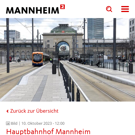
Toggle
Toggle
search
search
input
input
form
Zurück zur Übersicht
Bild |
10. Oktober 2023 - 12:00
Hauptbahnhof Mannheim