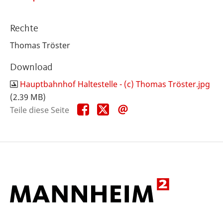
Rechte
Thomas Tröster
Download
Hauptbahnhof Haltestelle - (c) Thomas Tröster.jpg
(2.39 MB)
Teile
Teile
Teile
Teile diese Seite
diese
diese
diese
Seite
Seite
Seite
auf
auf
per
Facebook
X
E-
Mail