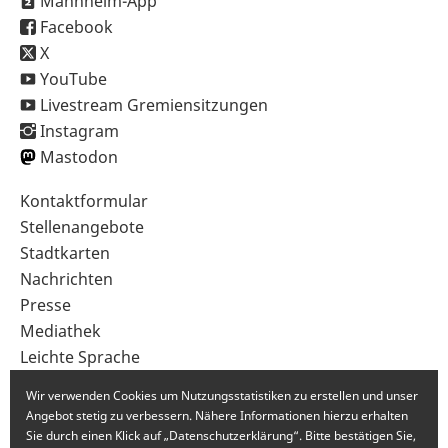
Mannheim-App
Facebook
X
YouTube
Livestream Gremiensitzungen
Instagram
Mastodon
Sekundärnavigation
Kontaktformular
im
Stellenangebote
Fußbereich
Stadtkarten
Nachrichten
Presse
Mediathek
Leichte Sprache
Gebärdensprache
Wir verwenden Cookies um Nutzungsstatistiken zu erstellen und unser
Angebot stetig zu verbessern. Nähere Informationen hierzu erhalten
Sie durch einen Klick auf „Datenschutzerklärung“. Bitte bestätigen Sie,