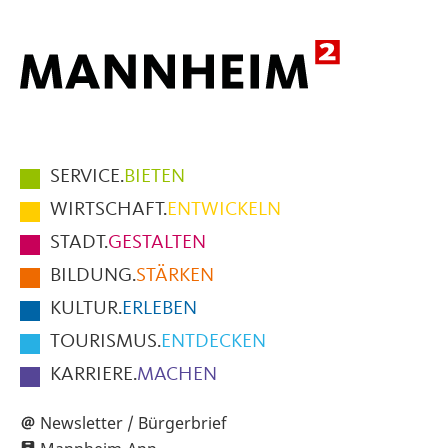
Hauptmenüpunkte
SERVICE.
BIETEN
im
WIRTSCHAFT.
ENTWICKELN
Fußbereich
STADT.
GESTALTEN
der
BILDUNG.
STÄRKEN
Seite
KULTUR.
ERLEBEN
TOURISMUS.
ENTDECKEN
KARRIERE.
MACHEN
Newsletter / Bürgerbrief