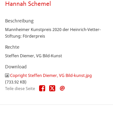
Hannah Schemel
Beschreibung
Mannheimer Kunstpreis 2020 der Heinrich-Vetter-
Stiftung: Förderpreis
Rechte
Steffen Diemer, VG Bild-Kunst
Download
Copright Steffen Diemer, VG Bild-kunst.jpg
(733.92 KB)
Teile
Teile
Teile
Teile diese Seite
diese
diese
diese
Seite
Seite
Seite
auf
auf
per
Facebook
X
E-
Mail