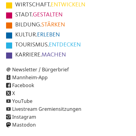
im
WIRTSCHAFT.
ENTWICKELN
Fußbereich
STADT.
GESTALTEN
der
BILDUNG.
STÄRKEN
Seite
KULTUR.
ERLEBEN
TOURISMUS.
ENTDECKEN
KARRIERE.
MACHEN
Newsletter / Bürgerbrief
Mannheim-App
Facebook
X
YouTube
Livestream Gremiensitzungen
Instagram
Mastodon