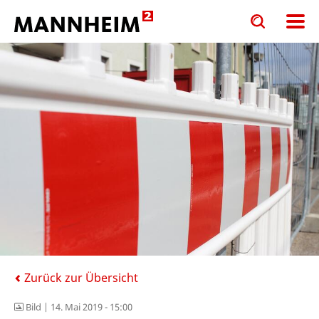
Toggle
Toggle
search
search
input
input
form
Zurück zur Übersicht
Bild |
14. Mai 2019 - 15:00