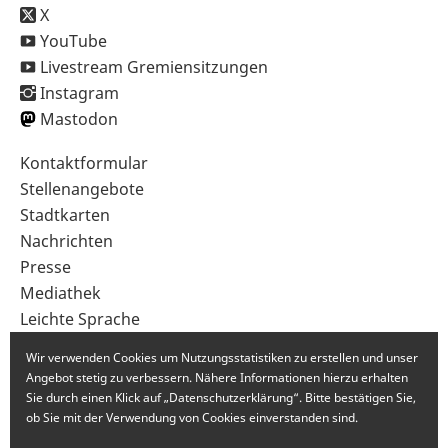
X
YouTube
Livestream Gremiensitzungen
Instagram
Mastodon
Sekundärnavigation
Kontaktformular
im
Stellenangebote
Fußbereich
Stadtkarten
Nachrichten
Presse
Mediathek
Leichte Sprache
Gebärdensprache
Wir verwenden Cookies um Nutzungsstatistiken zu erstellen und unser
Angebot stetig zu verbessern. Nähere Informationen hierzu erhalten
Sie durch einen Klick auf „Datenschutzerklärung“. Bitte bestätigen Sie,
ob Sie mit der Verwendung von Cookies einverstanden sind.