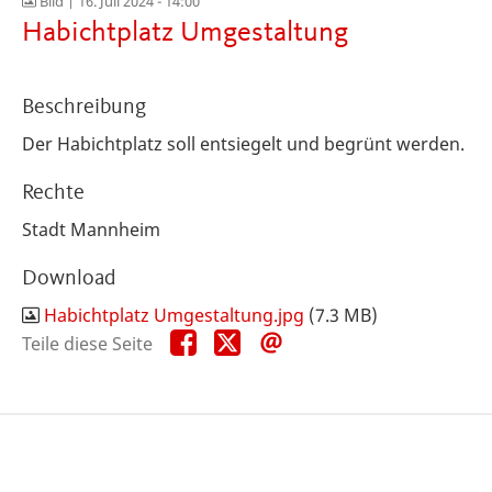
Bild |
16. Juli 2024 - 14:00
Habichtplatz Umgestaltung
Beschreibung
Der Habichtplatz soll entsiegelt und begrünt werden.
Rechte
Stadt Mannheim
Download
Habichtplatz Umgestaltung.jpg
(7.3 MB)
Teile
Teile
Teile
Teile diese Seite
diese
diese
diese
Seite
Seite
Seite
auf
auf
per
Facebook
X
E-
Mail