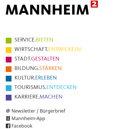
Hauptmenüpunkte
SERVICE.
BIETEN
im
WIRTSCHAFT.
ENTWICKELN
Fußbereich
STADT.
GESTALTEN
der
BILDUNG.
STÄRKEN
Seite
KULTUR.
ERLEBEN
TOURISMUS.
ENTDECKEN
KARRIERE.
MACHEN
Newsletter / Bürgerbrief
Mannheim-App
Facebook