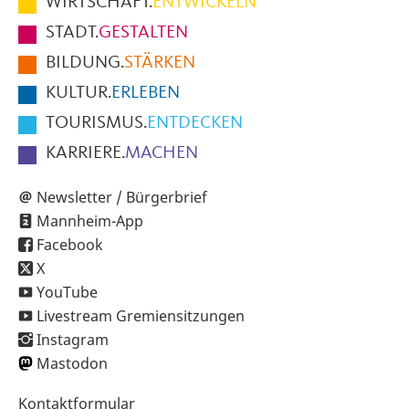
WIRTSCHAFT.
ENTWICKELN
Fußbereich
STADT.
GESTALTEN
der
BILDUNG.
STÄRKEN
Seite
KULTUR.
ERLEBEN
TOURISMUS.
ENTDECKEN
KARRIERE.
MACHEN
Newsletter / Bürgerbrief
Mannheim-App
Facebook
X
YouTube
Livestream Gremiensitzungen
Instagram
Mastodon
Sekundärnavigation
Kontaktformular