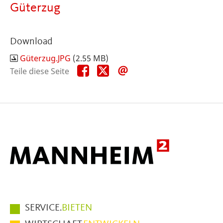
Güterzug
Download
Güterzug.JPG
(2.55 MB)
Teile
Teile
Teile
Teile diese Seite
diese
diese
diese
Seite
Seite
Seite
auf
auf
per
Facebook
X
E-
Mail
Hauptmenüpunkte
SERVICE.
BIETEN
im