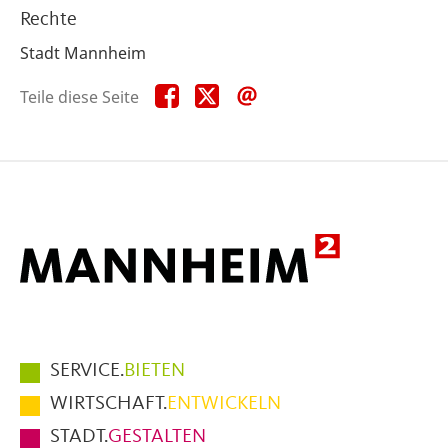
Rechte
Stadt Mannheim
Teile
Teile
Teile
Teile diese Seite
diese
diese
diese
Seite
Seite
Seite
auf
auf
per
Facebook
X
E-
Mail
Hauptmenüpunkte
SERVICE.
BIETEN
im
WIRTSCHAFT.
ENTWICKELN
Fußbereich
STADT.
GESTALTEN
der