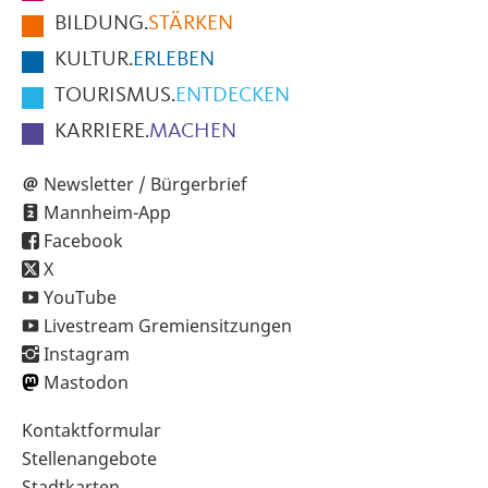
BILDUNG.
STÄRKEN
Seite
KULTUR.
ERLEBEN
TOURISMUS.
ENTDECKEN
KARRIERE.
MACHEN
Newsletter / Bürgerbrief
Mannheim-App
Facebook
X
YouTube
Livestream Gremiensitzungen
Instagram
Mastodon
Sekundärnavigation
Kontaktformular
im
Stellenangebote
Fußbereich
Stadtkarten