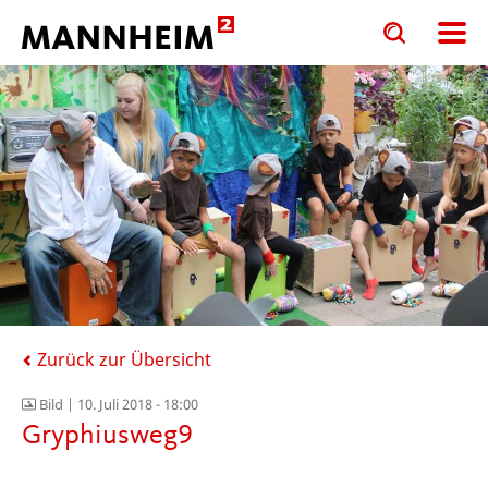
Toggle
Toggle
search
search
input
input
form
Zurück zur Übersicht
Bild |
10. Juli 2018 - 18:00
Gryphiusweg9