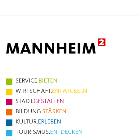
Seite
Seite
Seite
auf
auf
per
Facebook
X
E-
Mail
Hauptmenüpunkte
SERVICE.
BIETEN
im
WIRTSCHAFT.
ENTWICKELN
Fußbereich
STADT.
GESTALTEN
der
BILDUNG.
STÄRKEN
Seite
KULTUR.
ERLEBEN
TOURISMUS.
ENTDECKEN