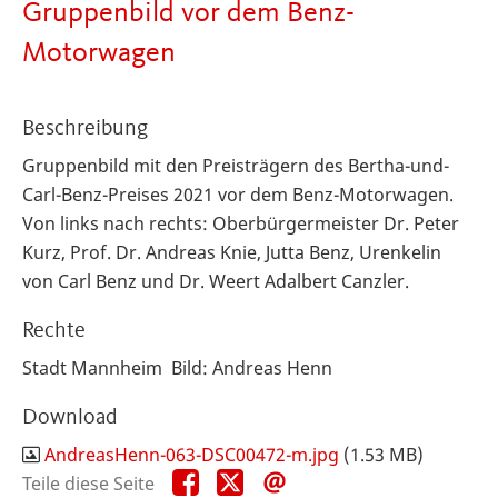
Gruppenbild vor dem Benz-
Motorwagen
Beschreibung
Gruppenbild mit den Preisträgern des Bertha-und-
Carl-Benz-Preises 2021 vor dem Benz-Motorwagen.
Von links nach rechts: Oberbürgermeister Dr. Peter
Kurz, Prof. Dr. Andreas Knie, Jutta Benz, Urenkelin
von Carl Benz und Dr. Weert Adalbert Canzler.
Rechte
Stadt Mannheim Bild: Andreas Henn
Download
AndreasHenn-063-DSC00472-m.jpg
(1.53 MB)
Teile
Teile
Teile
Teile diese Seite
diese
diese
diese