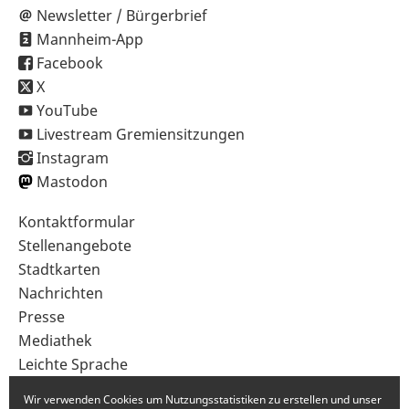
Newsletter / Bürgerbrief
Mannheim-App
Facebook
X
YouTube
Livestream Gremiensitzungen
Instagram
Mastodon
Sekundärnavigation
Kontaktformular
im
Stellenangebote
Fußbereich
Stadtkarten
Nachrichten
Presse
Mediathek
Leichte Sprache
Gebärdensprache
Wir verwenden Cookies um Nutzungsstatistiken zu erstellen und unser