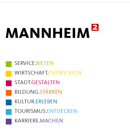
Facebook
X
E-
Mail
Hauptmenüpunkte
SERVICE.
BIETEN
im
WIRTSCHAFT.
ENTWICKELN
Fußbereich
STADT.
GESTALTEN
der
BILDUNG.
STÄRKEN
Seite
KULTUR.
ERLEBEN
TOURISMUS.
ENTDECKEN
KARRIERE.
MACHEN