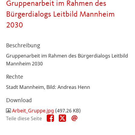
Gruppenarbeit im Rahmen des
Bürgerdialogs Leitbild Mannheim
2030
Beschreibung
Gruppenarbeit im Rahmen des Bürgerdialogs Leitbild
Mannheim 2030
Rechte
Stadt Mannheim, Bild: Andreas Henn
Download
Arbeit_Gruppe.jpg
(497.26 KB)
Teile
Teile
Teile
Teile diese Seite
diese
diese
diese
Seite
Seite
Seite
auf
auf
per