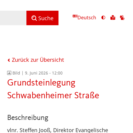
Deutsch
Ansicht
Zu
Zu
Suche
mit
den
de
hohem
Inhalte
Inh
Kontrast
in
in
umschalten
leichter
Geb
Sprach
Zurück zur Übersicht
Bild |
9. Juni 2026 - 12:00
Grundsteinlegung
Schwabenheimer Straße
Beschreibung
vlnr. Steffen Jooß, Direktor Evangelische