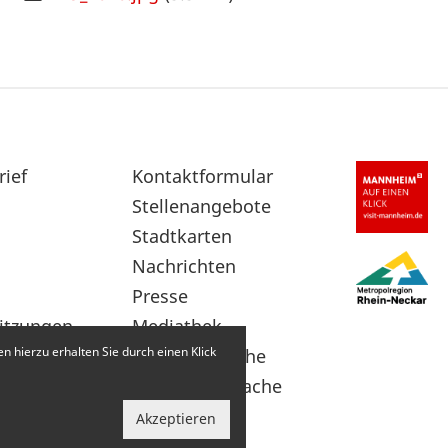
rief
Sekundärnavigation
Kontaktformular
im
Stellenangebote
Fußbereich
Stadtkarten
Nachrichten
Presse
itzungen
Mediathek
 hierzu erhalten Sie durch einen Klick
Leichte Sprache
Gebärdensprache
Akzeptieren