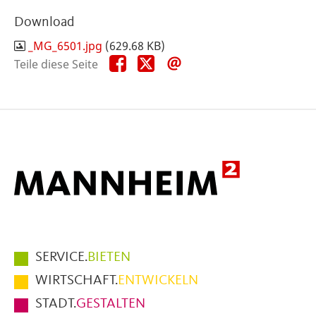
Download
_MG_6501.jpg
(629.68 KB)
Teile
Teile
Teile
Teile diese Seite
diese
diese
diese
Seite
Seite
Seite
auf
auf
per
Facebook
X
E-
Mail
Hauptmenüpunkte
SERVICE.
BIETEN
im
WIRTSCHAFT.
ENTWICKELN
Fußbereich
STADT.
GESTALTEN
der