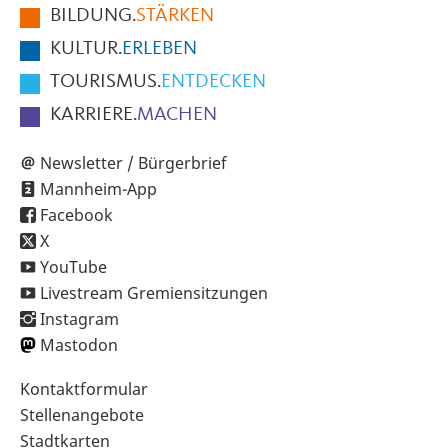
BILDUNG.
STÄRKEN
Seite
KULTUR.
ERLEBEN
TOURISMUS.
ENTDECKEN
KARRIERE.
MACHEN
Newsletter / Bürgerbrief
Mannheim-App
Facebook
X
YouTube
Livestream Gremiensitzungen
Instagram
Mastodon
Sekundärnavigation
Kontaktformular
im
Stellenangebote
Fußbereich
Stadtkarten