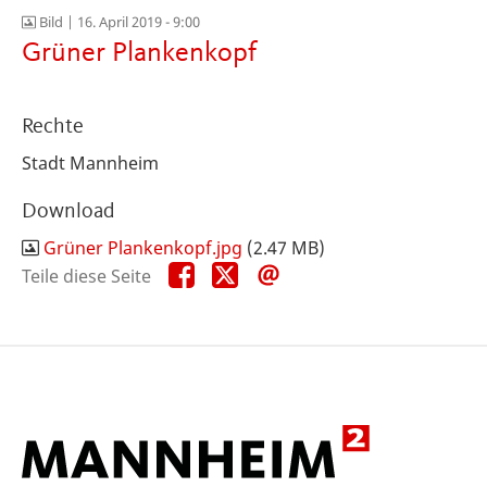
Bild |
16. April 2019 - 9:00
Grüner Plankenkopf
Rechte
Stadt Mannheim
Download
Grüner Plankenkopf.jpg
(2.47 MB)
Teile
Teile
Teile
Teile diese Seite
diese
diese
diese
Seite
Seite
Seite
auf
auf
per
Facebook
X
E-
Mail