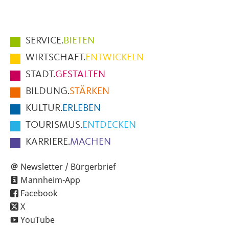
Hauptmenüpunkte
SERVICE.
BIETEN
im
WIRTSCHAFT.
ENTWICKELN
Fußbereich
STADT.
GESTALTEN
der
BILDUNG.
STÄRKEN
Seite
KULTUR.
ERLEBEN
TOURISMUS.
ENTDECKEN
KARRIERE.
MACHEN
Newsletter / Bürgerbrief
Mannheim-App
Facebook
X
YouTube