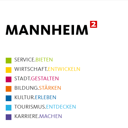
Mail
Hauptmenüpunkte
SERVICE.
BIETEN
im
WIRTSCHAFT.
ENTWICKELN
Fußbereich
STADT.
GESTALTEN
der
BILDUNG.
STÄRKEN
Seite
KULTUR.
ERLEBEN
TOURISMUS.
ENTDECKEN
KARRIERE.
MACHEN