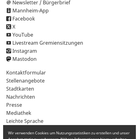
Newsletter / Bürgerbrief
Mannheim-App
Facebook
X
YouTube
Livestream Gremiensitzungen
Instagram
Mastodon
Sekundärnavigation
Kontaktformular
im
Stellenangebote
Fußbereich
Stadtkarten
Nachrichten
Presse
Mediathek
Leichte Sprache
Gebärdensprache
Wir verwenden Cookies um Nutzungsstatistiken zu erstellen und unser