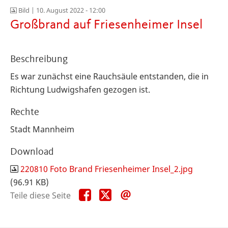
Bild |
10. August 2022 - 12:00
Großbrand auf Friesenheimer Insel
Beschreibung
Es war zunächst eine Rauchsäule entstanden, die in
Richtung Ludwigshafen gezogen ist.
Rechte
Stadt Mannheim
Download
220810 Foto Brand Friesenheimer Insel_2.jpg
(96.91 KB)
Teile
Teile
Teile
Teile diese Seite
diese
diese
diese
Seite
Seite
Seite
auf
auf
per
Facebook
X
E-