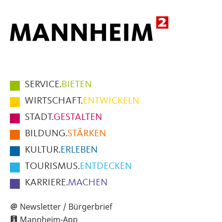
Hauptmenüpunkte
SERVICE.
BIETEN
im
WIRTSCHAFT.
ENTWICKELN
Fußbereich
STADT.
GESTALTEN
der
BILDUNG.
STÄRKEN
Seite
KULTUR.
ERLEBEN
TOURISMUS.
ENTDECKEN
KARRIERE.
MACHEN
Newsletter / Bürgerbrief
Mannheim-App