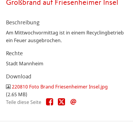
Großbrand auf Friesenheimer Insel
Beschreibung
Am Mittwochvormittag ist in einem Recyclingbetrieb
ein Feuer ausgebrochen.
Rechte
Stadt Mannheim
Download
220810 Foto Brand Friesenheimer Insel.jpg
(2.65 MB)
Teile
Teile
Teile
Teile diese Seite
diese
diese
diese
Seite
Seite
Seite
auf
auf
per
Facebook
X
E-
Mail