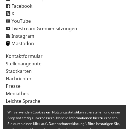
Facebook
X
YouTube
Livestream Gremiensitzungen
Instagram
Mastodon
Sekundärnavigation
Kontaktformular
im
Stellenangebote
Fußbereich
Stadtkarten
Nachrichten
Presse
Mediathek
Leichte Sprache
Gebärdensprache
Wir verwenden Cookies um Nutzungsstatistiken zu erstellen und unser
Angebot stetig zu verbessern. Nähere Informationen hierzu erhalten
Sie durch einen Klick auf „Datenschutzerklärung“. Bitte bestätigen Sie,